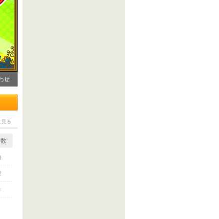
わせ
と見る
信数
0
2
1