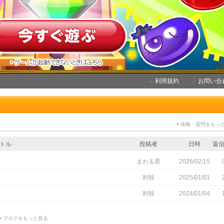
利用規約
お問い合
攻略・質問をもっ
トル
投稿者
日時
返
まわる君
2026/02/15
利枝
2025/01/01
利枝
2024/01/04
ブログをもっと見る