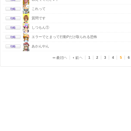
これって
質問です
しつもん①
エラーでとまって行動Pだけ取られる恐怖
あかんやん
1
2
3
4
5
6