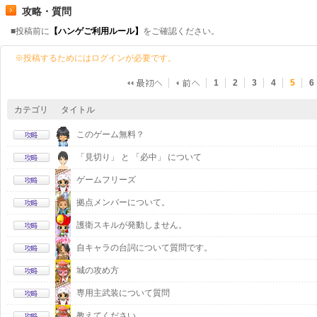
攻略・質問
■投稿前に
【ハンゲご利用ルール】
をご確認ください。
※投稿するためにはログインが必要です。
1
2
3
4
5
6
カテゴリ
タイトル
このゲーム無料？
「見切り」 と 「必中」 について
ゲームフリーズ
拠点メンバーについて。
護衛スキルが発動しません。
自キャラの台詞について質問です。
城の攻め方
専用主武装について質問
教えてください。