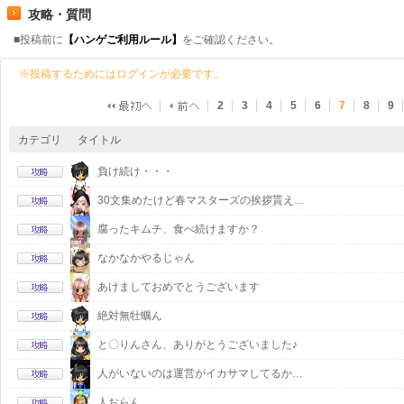
攻略・質問
■投稿前に
【ハンゲご利用ルール】
をご確認ください。
※投稿するためにはログインが必要です。
2
3
4
5
6
7
8
9
カテゴリ
タイトル
負け続け・・・
30文集めたけど春マスターズの挨拶貰え…
腐ったキムチ、食べ続けますか？
なかなかやるじゃん
あけましておめでとうございます
絶対無牡蠣ん
と〇りんさん、ありがとうございました♪
人がいないのは運営がイカサマしてるか…
人おらん