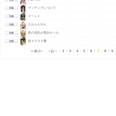
マッチングについて
イベント
人おらんやん
昔の花札が面白かった
祝４０００勝
2
3
4
5
6
7
8
9